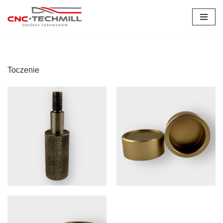
Przejdź
do
treści
Toczenie